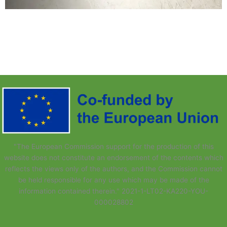
"The European Commission support for the production of this
website does not constitute an endorsement of the contents which
reflects the views only of the authors, and the Commission cannot
be held responsi­ble for any use which may be made of the
information contained therein." 2021-1-LT02-KA220-YOU-
000028802