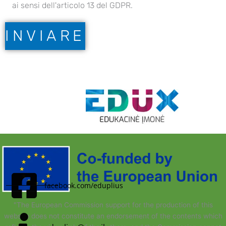
ai sensi dell'articolo 13 del GDPR.
facebook.com/eduplius
"The European Commission support for the production of this
website does not constitute an endorsement of the contents which