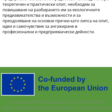
теоретичен и практически опит, необходим за
повишаване на разбирането им за екологичните
предизвикателства и възможности и за
преодоляване на основни пречки като липса на опит,
идеи и самочувствие за ангажиране в
професионални и предприемачески дейности.
"The European Commission support for the production of this
website does not constitute an endorsement of the contents which